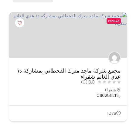
POPULAR
مجمع شركة ماجد مترك القحطاني بمشاركة د\
عدي الغانم شقراء
(0)
0.0
شقراء
0116281121
1076