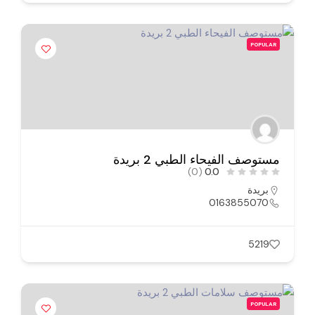
POPULAR
مستوصف الفيحاء الطبي 2 بريدة
(0)
0.0
بريدة
0163855070
5219
POPULAR