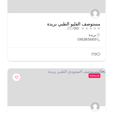
مستوصف الفليو الطبي بريدة
(0)
0.0
بريدة
0163856611
773
POPULAR