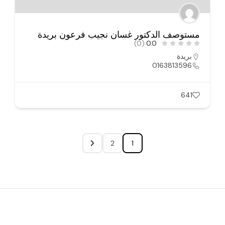
مستوصف الدكتور غسان نجيب فرعون بريدة
(0)
0.0
بريدة
0163813596
641
2
1