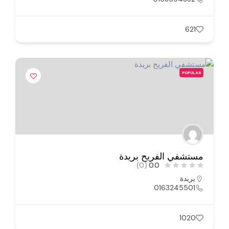
621
POPULAR
مستشفي الفريح بريدة
(0)
0.0
بريدة
0163245501
1020