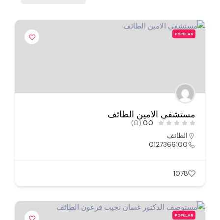
POPULAR
مستشفي الامين الطائف
(0)
0.0
الطائف
0127366100
1078
POPULAR