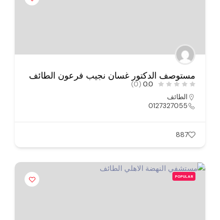
مستوصف الدكتور غسان نجيب فرعون الطائف
(0)
0.0
الطائف
0127327055
887
POPULAR