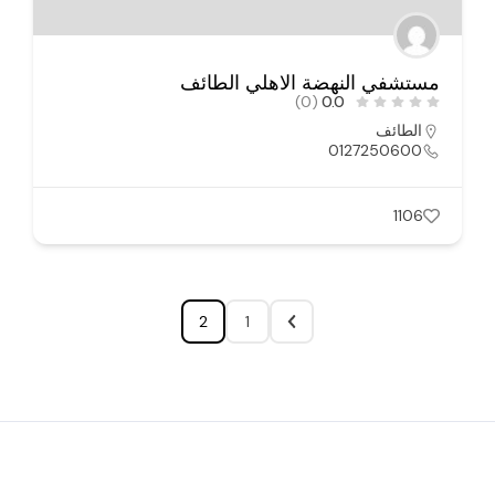
مستشفي النهضة الاهلي الطائف
(0)
0.0
الطائف
0127250600
1106
2
1