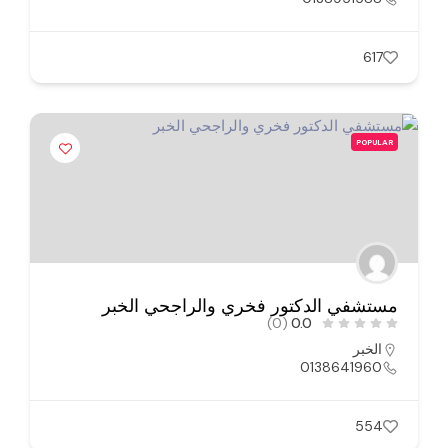
617
POPULAR
مستشفي الدكتور فخري والراجحي الخبر
(0)
0.0
الخبر
0138641960
554