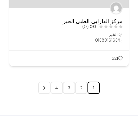
مركز الفارابي الطبي الخبر
(0)
0.0
الخبر
0138916163
521
4
3
2
1