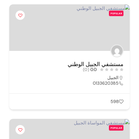
POPULAR
مستشفي الجبيل الوطني
(0)
0.0
الجبيل
0133620385
598
POPULAR