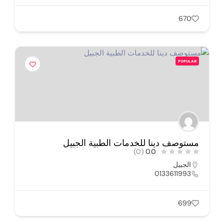
670
POPULAR
مستوصف دينا للخدمات الطبية الجبيل
(0)
0.0
الجبيل
0133611993
699