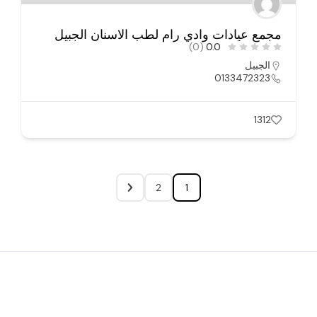
مجمع عيادات وادي رام لطب الاسنان الجبيل
(0)
0.0
الجبيل
0133472323
1312
2
1