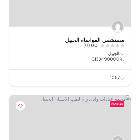
مستشفي المواساة الجبيل
(0)
0.0
الجبيل
0133490000
1057
POPULAR