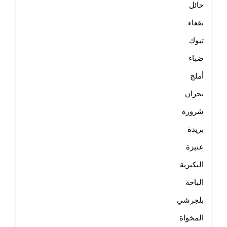
حائل
بقعاء
تبوك
ضباء
أملج
نجران
شرورة
بريدة
عنيزة
البكيرية
الباحة
بلجرشي
المخواة