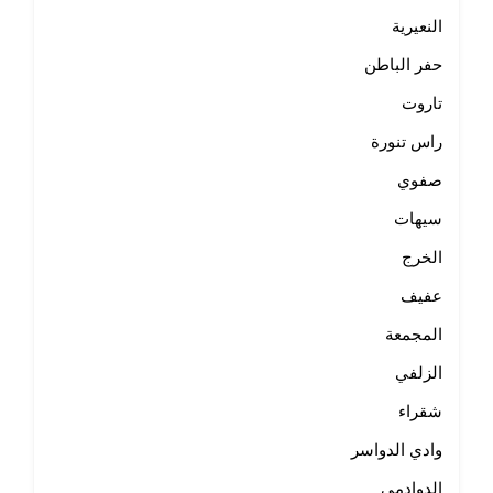
النعيرية
حفر الباطن
تاروت
راس تنورة
صفوي
سيهات
الخرج
عفيف
المجمعة
الزلفي
شقراء
وادي الدواسر
الدوادمي