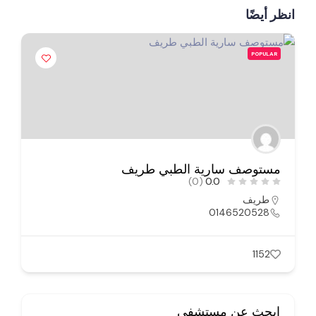
انظر أيضًا
POPULAR
مستوصف سارية الطبي طريف
(0)
0.0
طريف
0146520528
1152
ابحث عن مستشفى