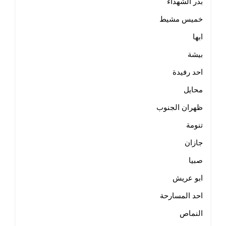
بدر الشهداء
خميس مشيط
ابها
بيشة
احد رفيدة
محايل
ظهران الجنوب
تنومة
جازان
صبيا
ابو عريش
احد المسارحة
النماص