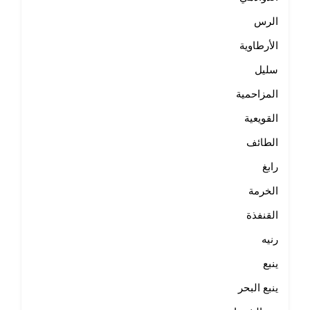
الرس
الأرطاوية
سليل
المزاحمية
القويعية
الطائف
رابغ
الخرمة
القنفذة
رنيه
ينبع
ينبع البحر