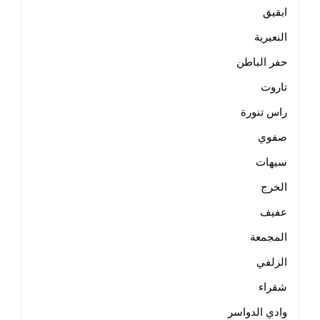
ابقيق
النعيرية
حفر الباطن
تاروت
راس تنورة
صفوي
سيهات
الخرج
عفيف
المجمعة
الزلفي
شقراء
وادي الدواسر