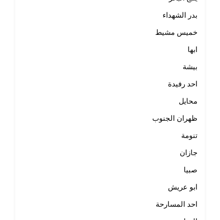
بدر الشهداء
خميس مشيط
ابها
بيشة
احد رفيدة
محايل
ظهران الجنوب
تنومة
جازان
صبيا
ابو عريش
احد المسارحة