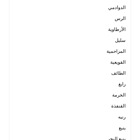
الدوادمي
الرس
الأرطاوية
سليل
المزاحمية
القويعية
الطائف
رابغ
الخرمة
القنفذة
رنيه
ينبع
ينبع البحر