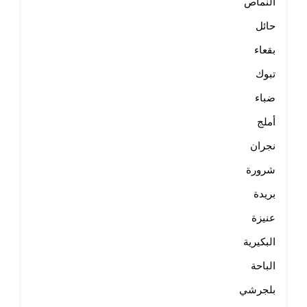
النماص
حائل
بقعاء
تبوك
ضباء
أملج
نجران
شرورة
بريدة
عنيزة
البكيرية
الباحة
بلجرشي