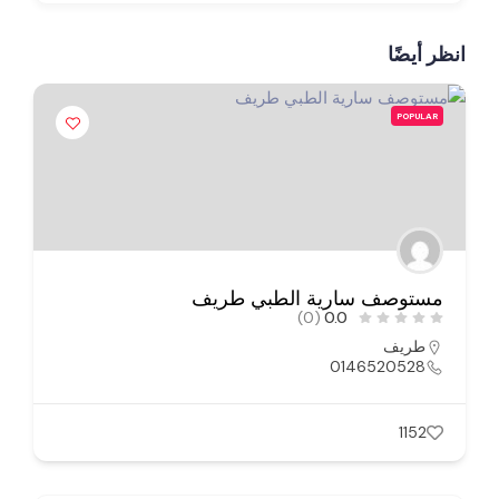
انظر أيضًا
POPULAR
مستوصف سارية الطبي طريف
(0)
0.0
طريف
0146520528
1152