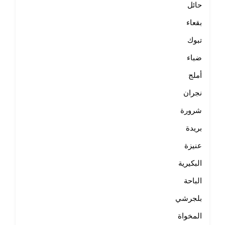
حائل
بقعاء
تبوك
ضباء
أملج
نجران
شرورة
بريدة
عنيزة
البكيرية
الباحة
بلجرشي
المخواة