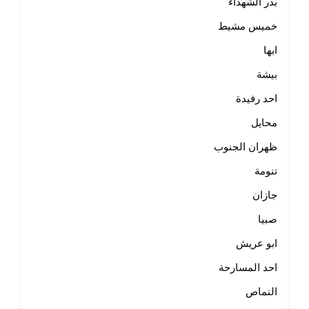
بدر الشهداء
خميس مشيط
ابها
بيشة
احد رفيدة
محايل
ظهران الجنوب
تنومة
جازان
صبيا
ابو عريش
احد المسارحة
النماص