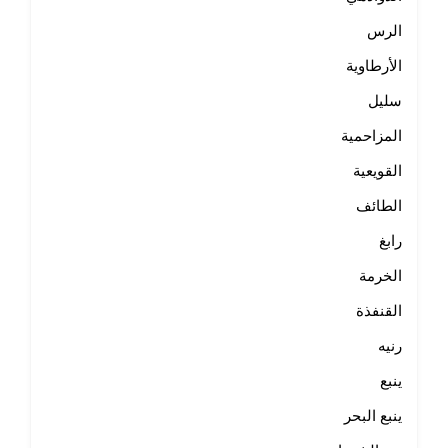
الرس
الأرطاوية
سليل
المزاحمية
القويعية
الطائف
رابغ
الخرمة
القنفذة
رنيه
ينبع
ينبع البحر