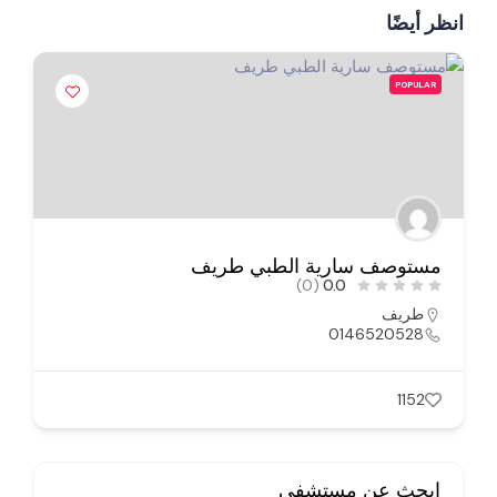
انظر أيضًا
POPULAR
مستوصف سارية الطبي طريف
(0)
0.0
طريف
0146520528
1152
ابحث عن مستشفى