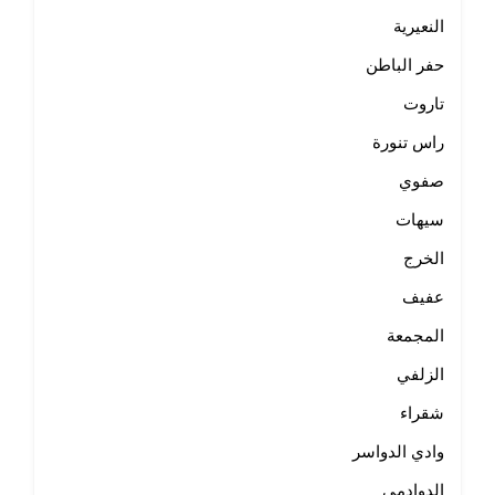
النعيرية
حفر الباطن
تاروت
راس تنورة
صفوي
سيهات
الخرج
عفيف
المجمعة
الزلفي
شقراء
وادي الدواسر
الدوادمي