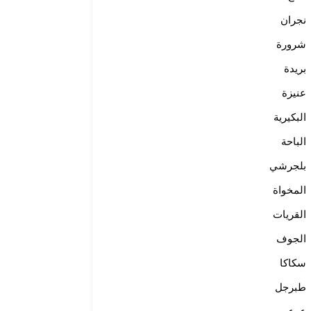
نجران
شرورة
بريدة
عنيزة
البكيرية
الباحة
بلجرشي
المخواة
القريات
الجوف
سكاكا
طبرجل