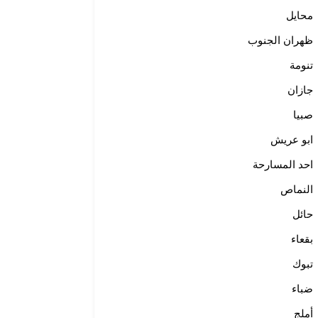
محايل
ظهران الجنوب
تنومة
جازان
صبيا
ابو عريش
احد المسارحة
النماص
حائل
بقعاء
تبوك
ضباء
أملج