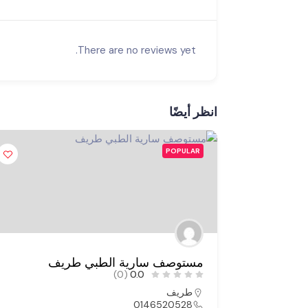
There are no reviews yet.
انظر أيضًا
POPULAR
ف
مستوصف المني الطبي طريف
(0)
0.0
طريف
0146530091