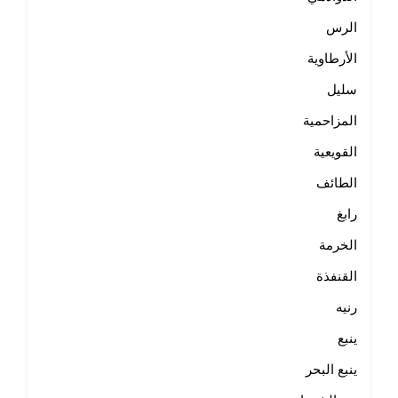
الرس
الأرطاوية
سليل
المزاحمية
القويعية
الطائف
رابغ
الخرمة
القنفذة
رنيه
ينبع
ينبع البحر