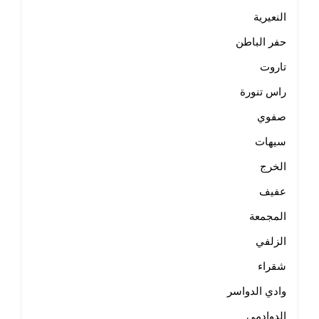
النعيرية
حفر الباطن
تاروت
راس تنورة
صفوي
سيهات
الخرج
عفيف
المجمعة
الزلفي
شقراء
وادي الدواسر
الدوادمي