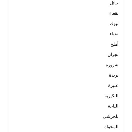
حائل
بقعاء
تبوك
ضباء
أملج
نجران
شرورة
بريدة
عنيزة
البكيرية
الباحة
بلجرشي
المخواة