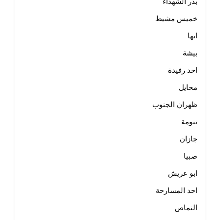
بدر الشهداء
خميس مشيط
ابها
بيشة
احد رفيدة
محايل
ظهران الجنوب
تنومة
جازان
صبيا
ابو عريش
احد المسارحة
النماص