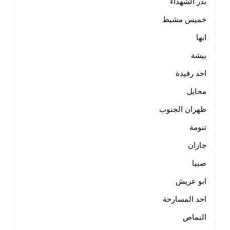
بدر الشهداء
خميس مشيط
ابها
بيشة
احد رفيدة
محايل
ظهران الجنوب
تنومة
جازان
صبيا
ابو عريش
احد المسارحة
النماص