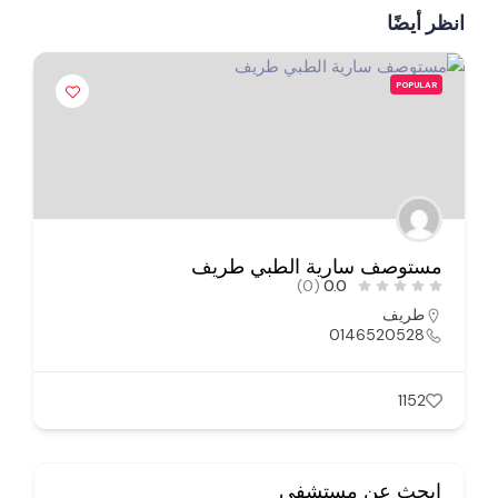
انظر أيضًا
POPULAR
مستوصف سارية الطبي طريف
(0)
0.0
طريف
0146520528
1152
ابحث عن مستشفى