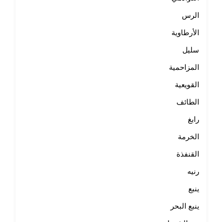
الرس
الأرطاوية
سليل
المزاحمية
القويعية
الطائف
رابغ
الخرمة
القنفذة
رنيه
ينبع
ينبع البحر