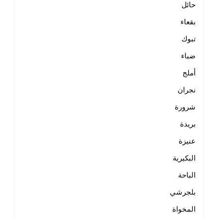
حائل
بقعاء
تبوك
ضباء
أملج
نجران
شرورة
بريدة
عنيزة
البكيرية
الباحة
بلجرشي
المخواة