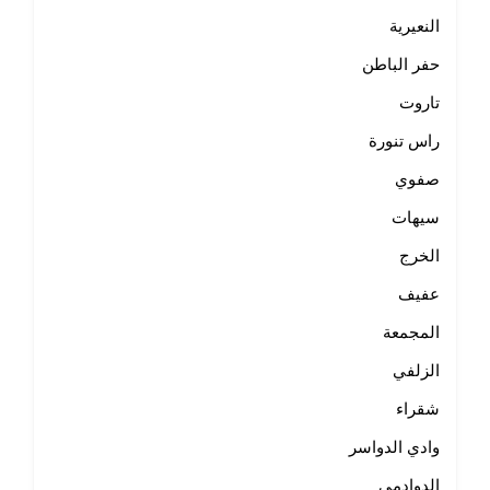
النعيرية
حفر الباطن
تاروت
راس تنورة
صفوي
سيهات
الخرج
عفيف
المجمعة
الزلفي
شقراء
وادي الدواسر
الدوادمي