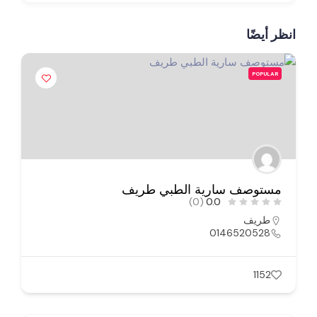
انظر أيضًا
POPULAR
مستوصف سارية الطبي طريف
(0)
0.0
طريف
0146520528
1152