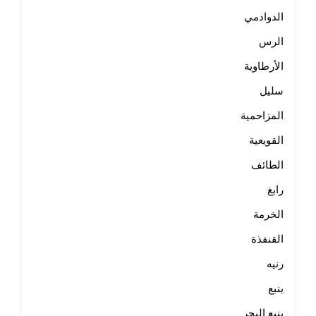
الدوادمي
الرس
الأرطاوية
سليل
المزاحمية
القويعية
الطائف
رابغ
الخرمة
القنفذة
رنيه
ينبع
ينبع البحر