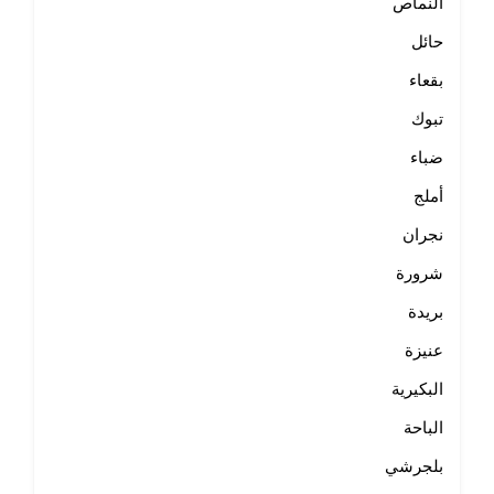
النماص
حائل
بقعاء
تبوك
ضباء
أملج
نجران
شرورة
بريدة
عنيزة
البكيرية
الباحة
بلجرشي