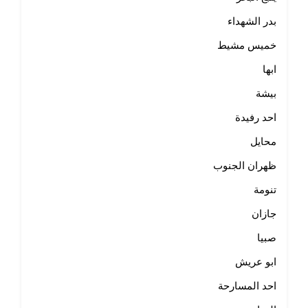
بدر الشهداء
خميس مشيط
ابها
بيشة
احد رفيدة
محايل
ظهران الجنوب
تنومة
جازان
صبيا
ابو عريش
احد المسارحة