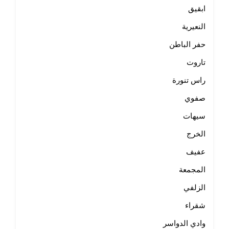
ابقيق
النعيرية
حفر الباطن
تاروت
راس تنورة
صفوي
سيهات
الخرج
عفيف
المجمعة
الزلفي
شقراء
وادي الدواسر