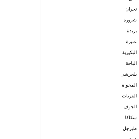
نجران
شرورة
بريدة
عنيزة
البكيرية
الباحة
بلجرشي
المخواة
القريات
الجوف
سكاكا
طبرجل