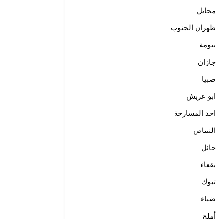
محايل
ظهران الجنوب
تنومة
جازان
صبيا
ابو عريش
احد المسارحة
النماص
حائل
بقعاء
تبوك
ضباء
أملج