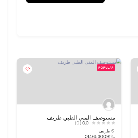
POPULAR
مستوصف المني الطبي طريف
م
(0)
0.0
طريف
0146530091