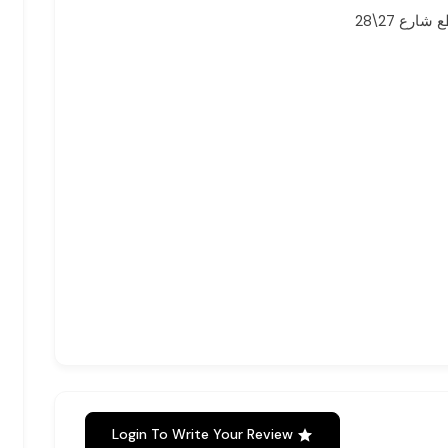
ارع 27\28
Login To Write Your Review