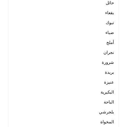
حائل
بقعاء
تبوك
ضباء
أملج
نجران
شرورة
بريدة
عنيزة
البكيرية
الباحة
بلجرشي
المخواة