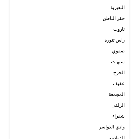
النعيرية
حفر الباطن
تاروت
راس تنورة
صفوي
سيهات
الخرج
عفيف
المجمعة
الزلفي
شقراء
وادي الدواسر
الدوادمي