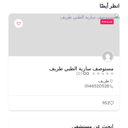
انظر أيضًا
POPULAR
مستوصف سارية الطبي طريف
(0)
0.0
طريف
0146520528
1152
ابحث عن مستشفى