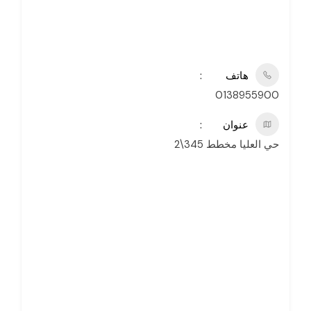
هاتف
0138955900
عنوان
حي العليا مخطط 345\2