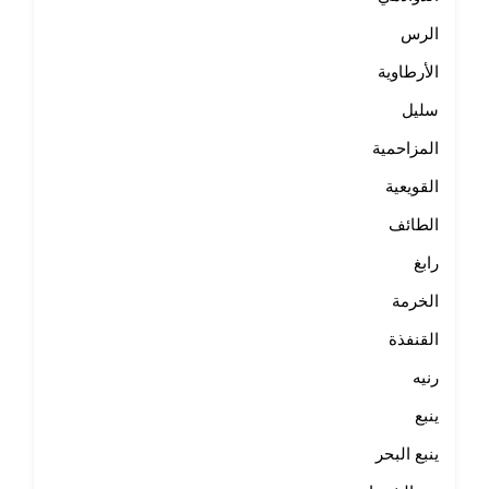
الرس
الأرطاوية
سليل
المزاحمية
القويعية
الطائف
رابغ
الخرمة
القنفذة
رنيه
ينبع
ينبع البحر