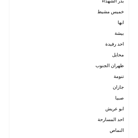
بدر الشهداء
خميس مشيط
ابها
بيشة
احد رفيدة
محايل
ظهران الجنوب
تنومة
جازان
صبيا
ابو عريش
احد المسارحة
النماص