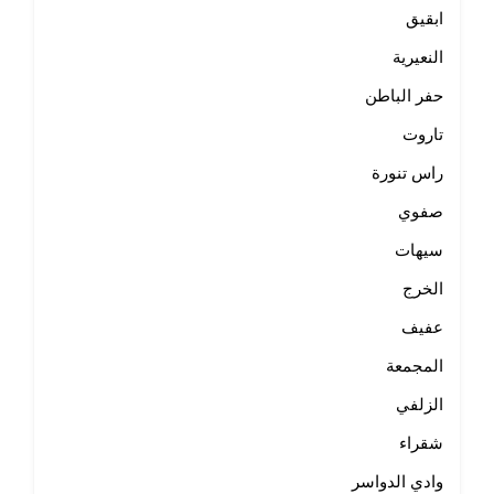
ابقيق
النعيرية
حفر الباطن
تاروت
راس تنورة
صفوي
سيهات
الخرج
عفيف
المجمعة
الزلفي
شقراء
وادي الدواسر