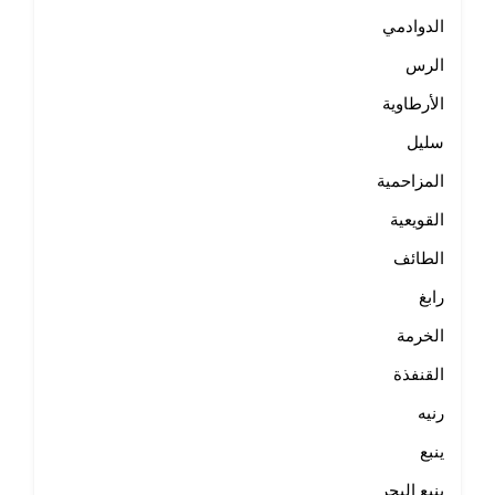
الدوادمي
الرس
الأرطاوية
سليل
المزاحمية
القويعية
الطائف
رابغ
الخرمة
القنفذة
رنيه
ينبع
ينبع البحر