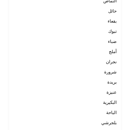
النماص
حائل
بقعاء
تبوك
ضباء
أملج
نجران
شرورة
بريدة
عنيزة
البكيرية
الباحة
بلجرشي