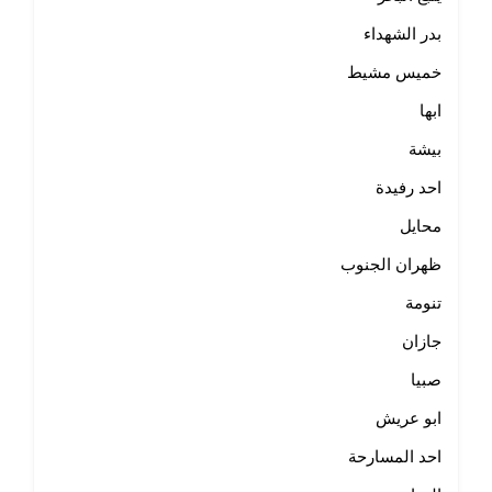
بدر الشهداء
خميس مشيط
ابها
بيشة
احد رفيدة
محايل
ظهران الجنوب
تنومة
جازان
صبيا
ابو عريش
احد المسارحة