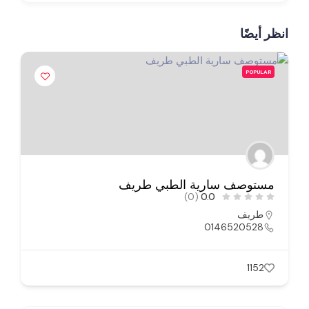
انظر أيضًا
POPULAR
مستوصف سارية الطبي طريف
(0)
0.0
طريف
0146520528
1152