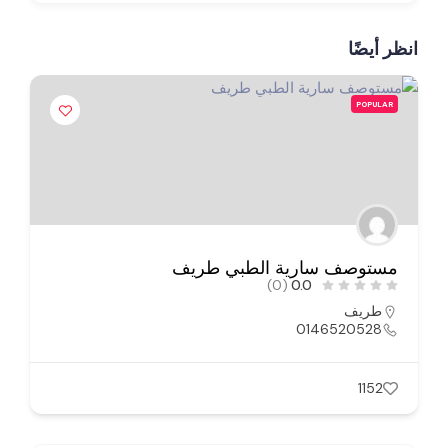
انظر أيضًا
POPULAR
مستوصف سارية الطبي طريف
(0)
0.0
طريف
0146520528
1152