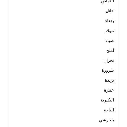
النماص
حائل
بقعاء
تبوك
ضباء
أملج
نجران
شرورة
بريدة
عنيزة
البكيرية
الباحة
بلجرشي