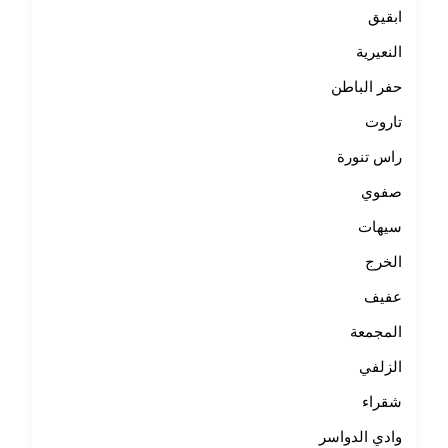
ابقيق
النعيرية
حفر الباطن
تاروت
راس تنورة
صفوي
سيهات
الخرج
عفيف
المجمعة
الزلفي
شقراء
وادي الدواسر