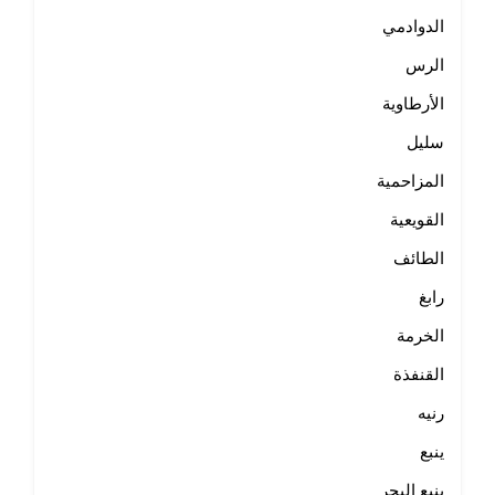
الدوادمي
الرس
الأرطاوية
سليل
المزاحمية
القويعية
الطائف
رابغ
الخرمة
القنفذة
رنيه
ينبع
ينبع البحر