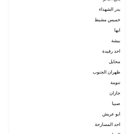
بدر الشهداء
خميس مشيط
ابها
بيشة
احد رفيدة
محايل
ظهران الجنوب
تنومة
جازان
صبيا
ابو عريش
احد المسارحة