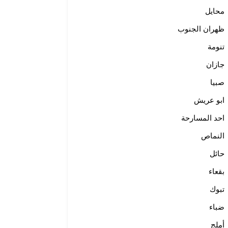
محايل
ظهران الجنوب
تنومة
جازان
صبيا
ابو عريش
احد المسارحة
النماص
حائل
بقعاء
تبوك
ضباء
أملج