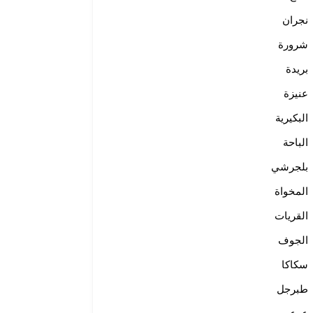
نجران
شرورة
بريدة
عنيزة
البكيرية
الباحة
بلجرشي
المخواة
القريات
الجوف
سكاكا
طبرجل