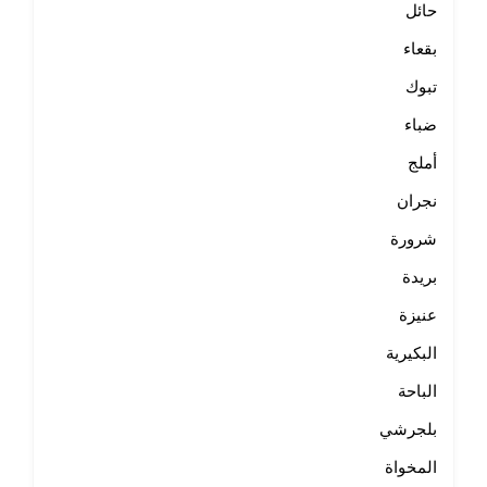
حائل
بقعاء
تبوك
ضباء
أملج
نجران
شرورة
بريدة
عنيزة
البكيرية
الباحة
بلجرشي
المخواة