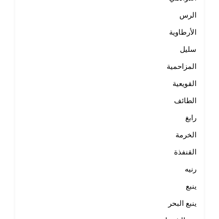
الرس
الأرطاوية
سليل
المزاحمية
القويعية
الطائف
رابغ
الخرمة
القنفذة
رنيه
ينبع
ينبع البحر