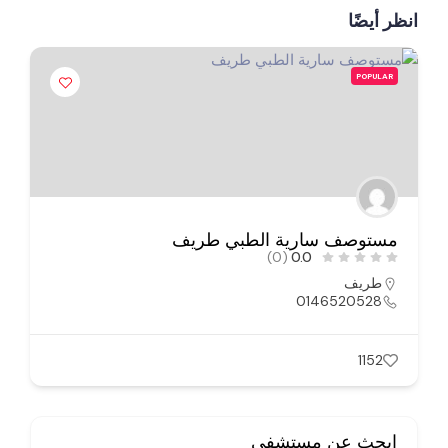
انظر أيضًا
POPULAR
مستوصف سارية الطبي طريف
(0)
0.0
طريف
0146520528
1152
ابحث عن مستشفى