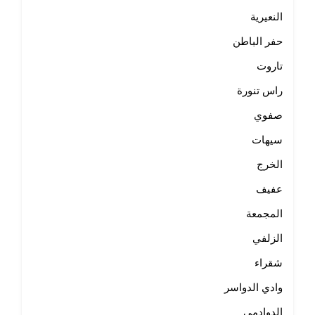
النعيرية
حفر الباطن
تاروت
راس تنورة
صفوي
سيهات
الخرج
عفيف
المجمعة
الزلفي
شقراء
وادي الدواسر
الدوادمي