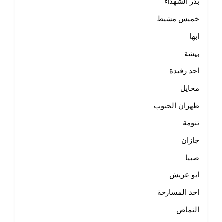
بدر الشهداء
خميس مشيط
ابها
بيشة
احد رفيدة
محايل
ظهران الجنوب
تنومة
جازان
صبيا
ابو عريش
احد المسارحة
النماص