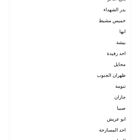
بدر الشهداء
خميس مشيط
ابها
بيشة
احد رفيدة
محايل
ظهران الجنوب
تنومة
جازان
صبيا
ابو عريش
احد المسارحة