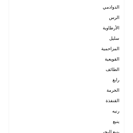
الدوادمي
الرس
الأرطاوية
سليل
المزاحمية
القويعية
الطائف
رابغ
الخرمة
القنفذة
رنيه
ينبع
ينبع البحر