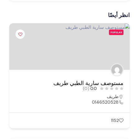
انظر أيضًا
POPULAR
مستوصف سارية الطبي طريف
(0)
0.0
طريف
0146520528
1152