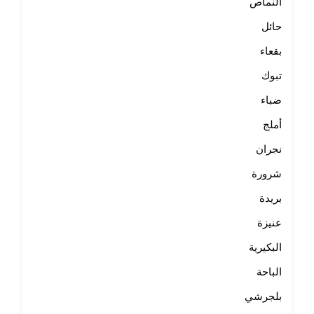
النماص
حائل
بقعاء
تبوك
ضباء
أملج
نجران
شرورة
بريدة
عنيزة
البكيرية
الباحة
بلجرشي