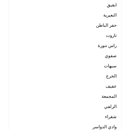
ابقيق
النعيرية
حفر الباطن
تاروت
راس تنورة
صفوي
سيهات
الخرج
عفيف
المجمعة
الزلفي
شقراء
وادي الدواسر