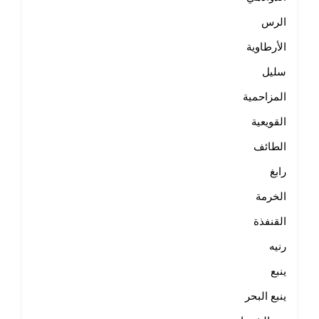
الرس
الأرطاوية
سليل
المزاحمية
القويعية
الطائف
رابغ
الخرمة
القنفذة
رنيه
ينبع
ينبع البحر