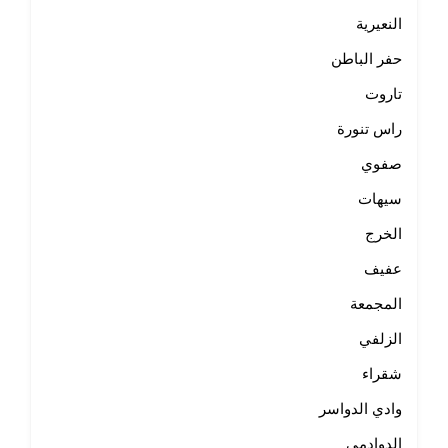
النعيرية
حفر الباطن
تاروت
راس تنورة
صفوي
سيهات
الخرج
عفيف
المجمعة
الزلفي
شقراء
وادي الدواسر
الدوادمي