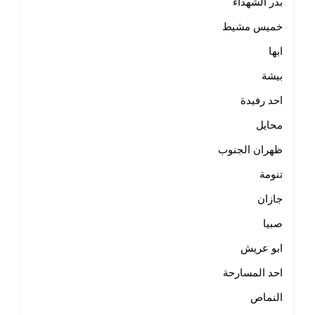
بدر الشهداء
خميس مشيط
ابها
بيشة
احد رفيدة
محايل
ظهران الجنوب
تنومة
جازان
صبيا
ابو عريش
احد المسارحة
النماص