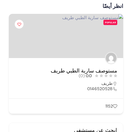
انظر أيضًا
POPULAR
مستوصف سارية الطبي طريف
(0)
0.0
طريف
0146520528
1152
ابحث عن مستشفى