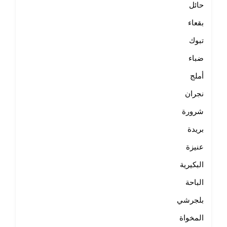
حائل
بقعاء
تبوك
ضباء
أملج
نجران
شرورة
بريدة
عنيزة
البكيرية
الباحة
بلجرشي
المخواة