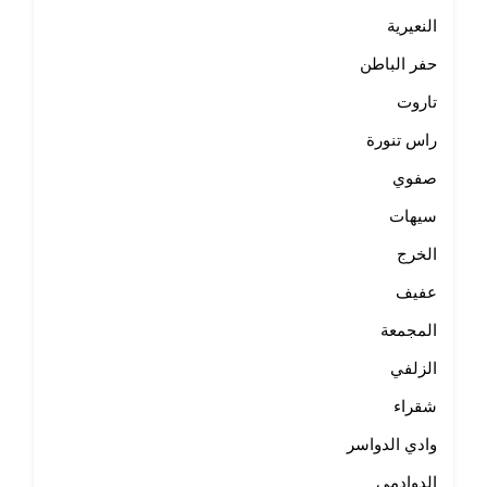
النعيرية
حفر الباطن
تاروت
راس تنورة
صفوي
سيهات
الخرج
عفيف
المجمعة
الزلفي
شقراء
وادي الدواسر
الدوادمي