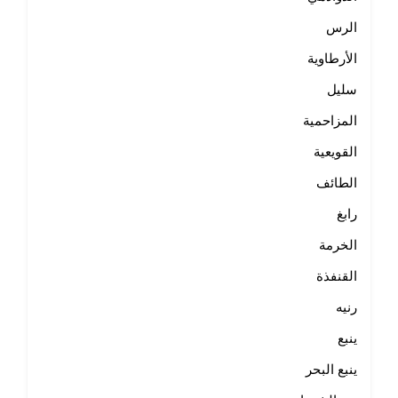
الرس
الأرطاوية
سليل
المزاحمية
القويعية
الطائف
رابغ
الخرمة
القنفذة
رنيه
ينبع
ينبع البحر