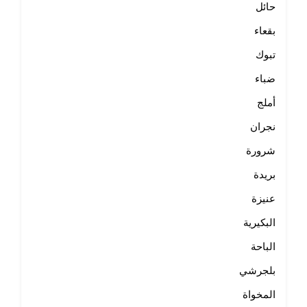
حائل
بقعاء
تبوك
ضباء
أملج
نجران
شرورة
بريدة
عنيزة
البكيرية
الباحة
بلجرشي
المخواة