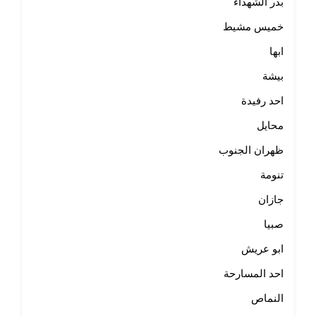
بدر الشهداء
خميس مشيط
ابها
بيشة
احد رفيدة
محايل
ظهران الجنوب
تنومة
جازان
صبيا
ابو عريش
احد المسارحة
النماص