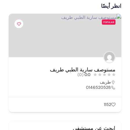
انظر أيضًا
POPULAR
مستوصف سارية الطبي طريف
(0)
0.0
طريف
0146520528
1152
ابحث عن مستشفى