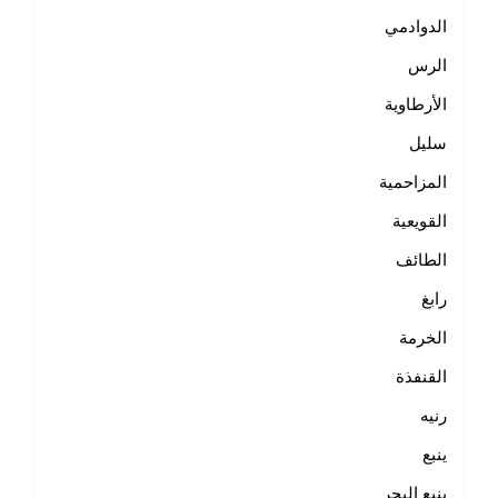
الدوادمي
الرس
الأرطاوية
سليل
المزاحمية
القويعية
الطائف
رابغ
الخرمة
القنفذة
رنيه
ينبع
ينبع البحر