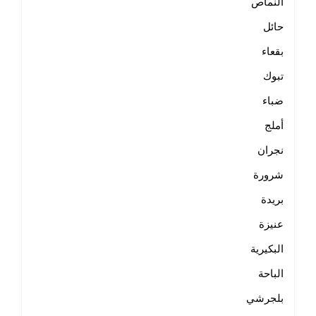
النماص
حائل
بقعاء
تبوك
ضباء
أملج
نجران
شرورة
بريدة
عنيزة
البكيرية
الباحة
بلجرشي