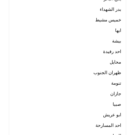
بدر الشهداء
خميس مشيط
ابها
بيشة
احد رفيدة
محايل
ظهران الجنوب
تنومة
جازان
صبيا
ابو عريش
احد المسارحة