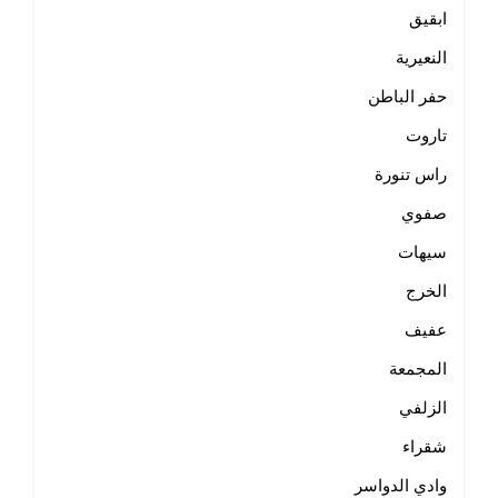
ابقيق
النعيرية
حفر الباطن
تاروت
راس تنورة
صفوي
سيهات
الخرج
عفيف
المجمعة
الزلفي
شقراء
وادي الدواسر