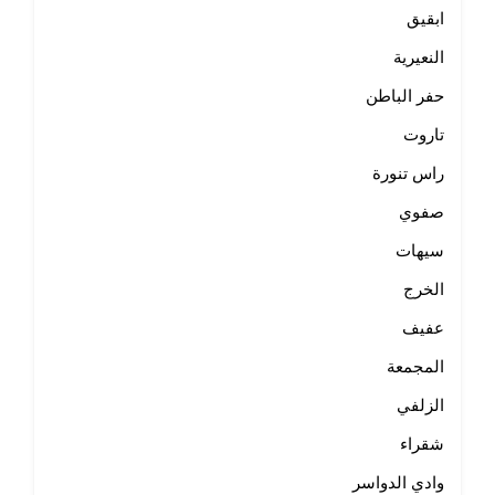
ابقيق
النعيرية
حفر الباطن
تاروت
راس تنورة
صفوي
سيهات
الخرج
عفيف
المجمعة
الزلفي
شقراء
وادي الدواسر