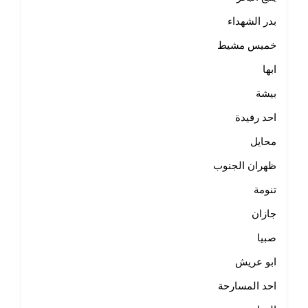
بدر الشهداء
خميس مشيط
ابها
بيشة
احد رفيدة
محايل
ظهران الجنوب
تنومة
جازان
صبيا
ابو عريش
احد المسارحة