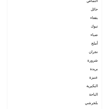
النماص
حائل
بقعاء
تبوك
ضباء
أملج
نجران
شرورة
بريدة
عنيزة
البكيرية
الباحة
بلجرشي