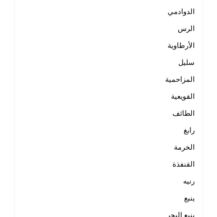
الدوادمي
الرس
الأرطاوية
سليل
المزاحمية
القويعية
الطائف
رابغ
الخرمة
القنفذة
رنيه
ينبع
ينبع البحر