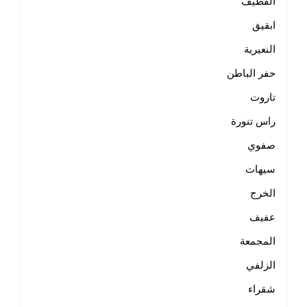
القطيف
ابقيق
النعيرية
حفر الباطن
تاروت
راس تنورة
صفوي
سيهات
الخرج
عفيف
المجمعة
الزلفي
شقراء