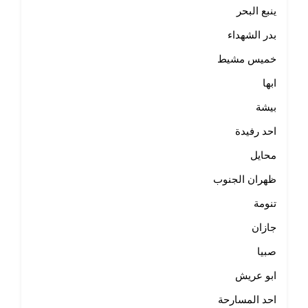
ينبع البحر
بدر الشهداء
خميس مشيط
ابها
بيشة
احد رفيدة
محايل
ظهران الجنوب
تنومة
جازان
صبيا
ابو عريش
احد المسارحة