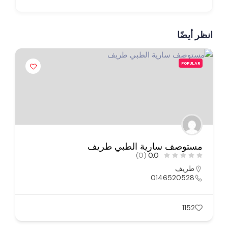
انظر أيضًا
POPULAR
مستوصف سارية الطبي طريف
(0)
0.0
طريف
0146520528
1152