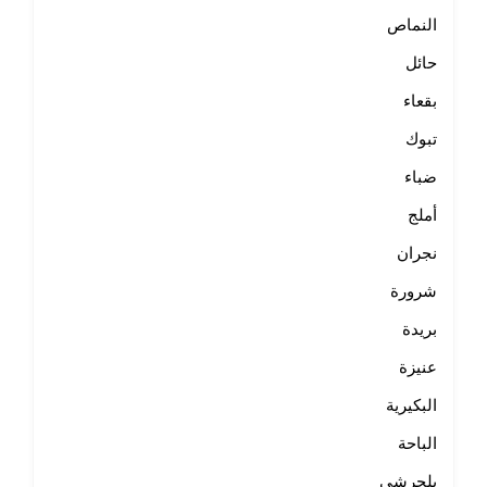
النماص
حائل
بقعاء
تبوك
ضباء
أملج
نجران
شرورة
بريدة
عنيزة
البكيرية
الباحة
بلجرشي